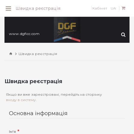
0
Швидка реєстрація
Кабінет
UA
www.dgficc.com
Швидка реєстрація
Швидка реєстрація
Якщо ви вже зареєстровані, перейдіть на сторінку
входу в систему
.
Основна інформація
Ім'я