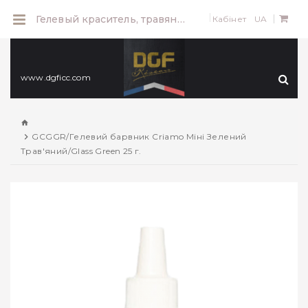
0
Гелевый краситель, травянисто зеленый
Кабінет
UA
www.dgficc.com
GCGGR/Гелевий барвник Criamo Міні Зелений
Трав'яний/Glass Green 25 г.