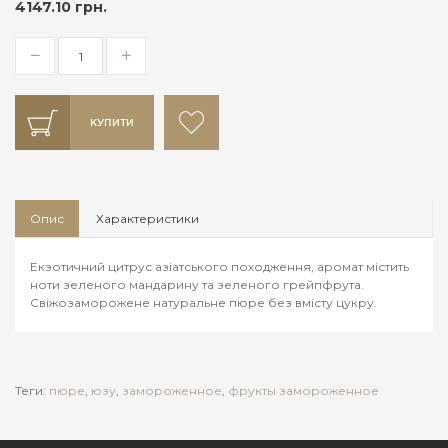
4147.10 грн.
КУПИТИ
Опис
Характеристики
Екзотичний цитрус азіатського походження, аромат містить
ноти зеленого мандарину та зеленого грейпфрута.
Свіжозаморожене натуральне пюре без вмісту цукру.
Теги:
пюре
,
юзу
,
замороженное
,
фрукты замороженное