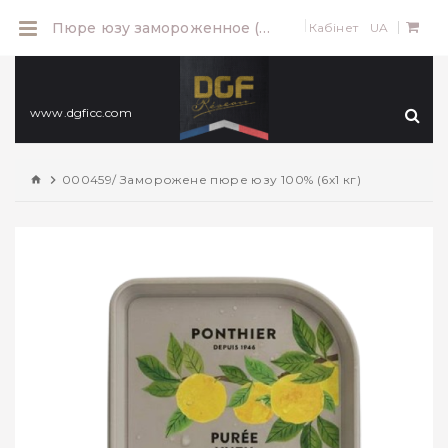
0
Пюре юзу замороженное (без сахара) 1 кг
Кабінет
UA
www.dgficc.com
000459/ Заморожене пюре юзу 100% (6х1 кг)