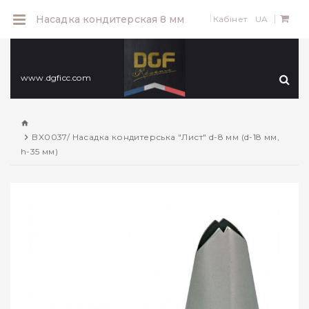
0
Насадка кондитерская 8 мм
Кабінет
UA
www.dgficc.com
BX0037/ Насадка кондитерська "Лист" d-8 мм (d-18 мм,
h-35 мм)