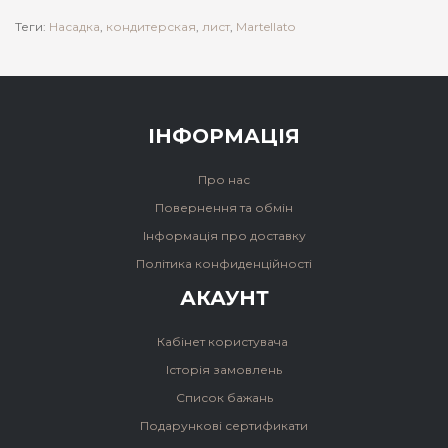
Теги:
Насадка
,
кондитерская
,
лист
,
Martellato
ІНФОРМАЦІЯ
Про нас
Повернення та обмін
Інформація про доставку
Політика конфиденційності
АКАУНТ
Кабінет користувача
Історія замовлень
Список бажань
Подарункові сертификати