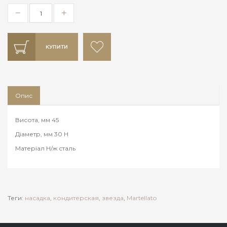
КУПИТИ
Опис
Висота, мм 45
Діаметр, мм 30 Н
Матеріал Н/ж сталь
Теги:
насадка
,
кондитерская
,
звезда
,
Martellato