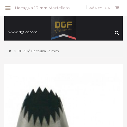
0
Насадка 13 mm Martellato
Кабінет
UA
www.dgficc.com
BF 316/ Насадка 13 mm