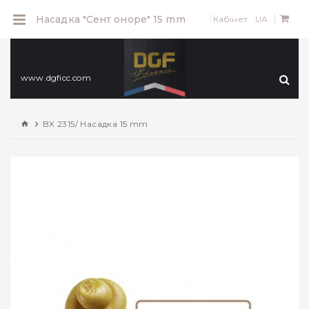
0
Насадка "Сент оноре" 15 mm
Кабінет
UA
www.dgficc.com
BX 2315/ Насадка 15 mm