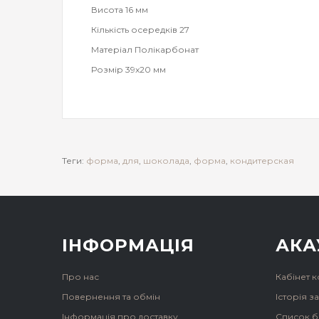
Висота 16 мм
Кількість осередків 27
Матеріал Полікарбонат
Розмір 39x20 мм
Теги:
форма
,
для
,
шоколада
,
форма
,
кондитерская
ІНФОРМАЦІЯ
АКА
Про нас
Кабінет 
Повернення та обмін
Історія 
Інформація про доставку
Список б