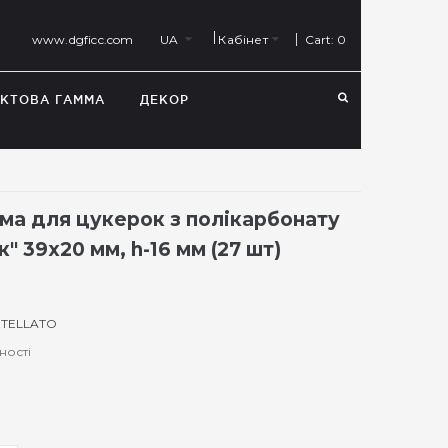
Cart:
0
www.dgficc.com
UA
Кабінет
КТОВА ГАММА
ДЕКОР
ма для цукерок з полікарбонату
" 39х20 мм, h-16 мм (27 шт)
TELLATO
ності