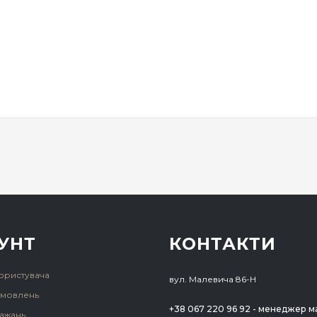
УНТ
КОНТАКТИ
користувача
вул. Малевича 86-Н
замовлень
+38 067 220 96 92 - менеджер м
ажань