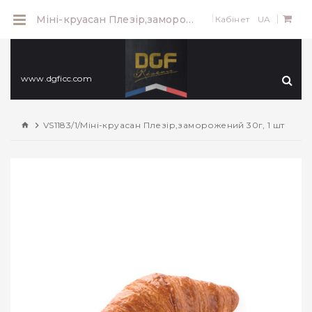
0
Міні-круасан Плезір,заморожений 30г, 1 шт
Кабінет
UA
www.dgficc.com
VS1183/1/Міні-круасан Плезір,заморожений 30г, 1 шт