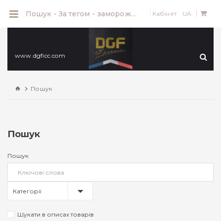
0
Пошук - За тегом - замороженное
Кабінет
UA
www.dgficc.com
Пошук
Пошук
Пошук
Категорії
Шукати в описах товарів