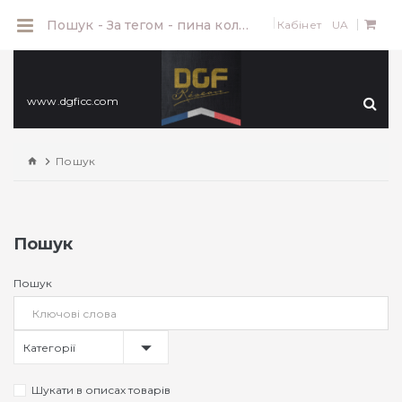
0
Пошук - За тегом - пина колада
Кабінет
UA
www.dgficc.com
Пошук
Пошук
Пошук
Категорії
Шукати в описах товарів