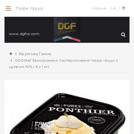
0
Пюре груші
Кабінет
UA
www.dgficc.com
Фруктова Гамма
000266/ Заморожене пастеризоване пюре груші з
цукром 10% ( 6 х 1 кг)