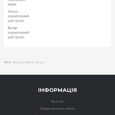
пюре
Запах:
характерний
для груші
Колір:
характерний
для груші
Теги:
Груша
,
пюре груші
ІНФОРМАЦІЯ
Про нас
Повернення та обмін