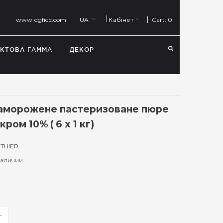
Cart:
0
www.dgficc.com
UA
Кабінет
КТОВА ГАММА
ДЕКОР
аморожене пастеризоване пюре
кром 10% ( 6 х 1 кг)
THIER
 наличии