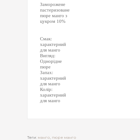
Заморожене
пастеризоване
пюре манго з
цукром 10%
Смак:
характерний
для манго
Вигляд:
Однорідне
пюре
Запах:
характерний
для манго
Колір:
характерний
для манго
Теги:
манго
,
пюре манго