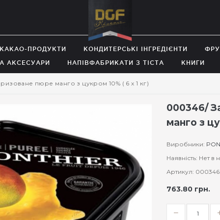
 КАКАО-ПРОДУКТИ
КОНДИТЕРСЬКІ ІНГРЕДІЄНТИ
ФРУ
А АКСЕСУАРИ
НАПІВФАБРИКАТИ З ТІСТА
КНИГИ
изоване пюре манго з цукром 10% ( 6 х 1 кг)
000346/ З
манго з цу
Виробники:
PON
Наявність: Нет в
Артикул: 000346
763.80 грн.