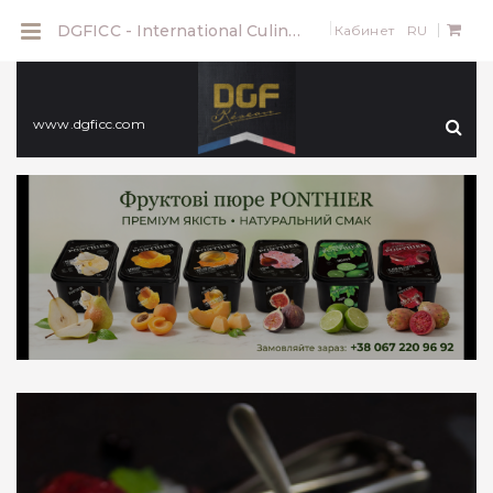
0
DGFICC - International Culinary School / Французская кулинарная школа
Кабинет
RU
Перейти
www.dgficc.com